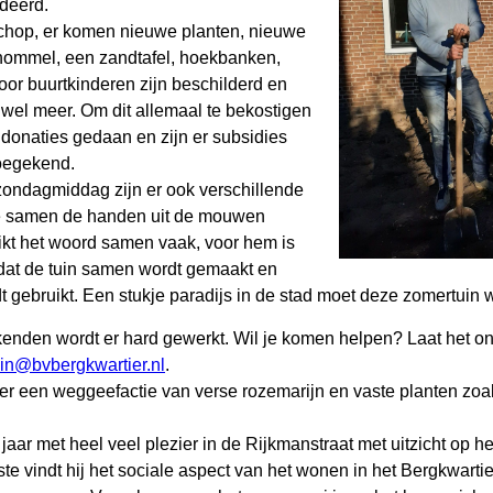
deerd.
schop, er komen nieuwe planten, nieuwe
chommel, een zandtafel, hoekbanken,
oor buurtkinderen zijn beschilderd en
 wel meer. Om dit allemaal te bekostigen
onaties gedaan en zijn er subsidies
oegekend.
ondagmiddag zijn er ook verschillende
e samen de handen uit de mouwen
ikt het woord samen vaak, voor hem is
 dat de tuin samen wordt gemaakt en
 gebruikt. Een stukje paradijs in de stad moet deze zomertuin 
den wordt er hard gewerkt. Wil je komen helpen? Laat het on
uin@bvbergkwartier.nl
.
er een weggeefactie van verse rozemarijn en vaste planten zoal
 jaar met heel veel plezier in de Rijkmanstraat met uitzicht op h
ste vindt hij het sociale aspect van het wonen in het Bergkwarti