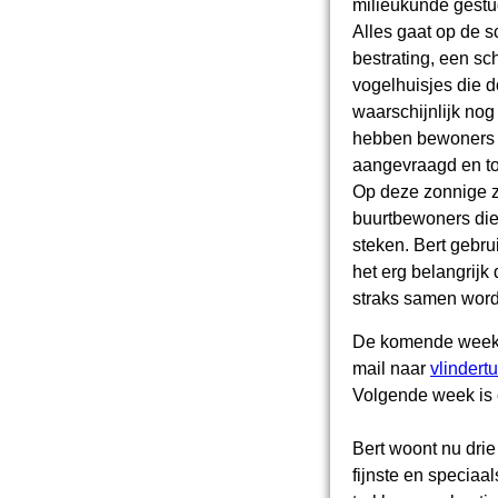
milieukunde gestu
Alles gaat op de 
bestrating, een s
vogelhuisjes die d
waarschijnlijk nog
hebben bewoners d
aangevraagd en t
Op deze zonnige z
buurtbewoners di
steken. Bert gebru
het erg belangrijk
straks samen wordt
De komende weeken
mail naar
vlindert
Volgende week is 
Bert woont nu drie
fijnste en speciaal