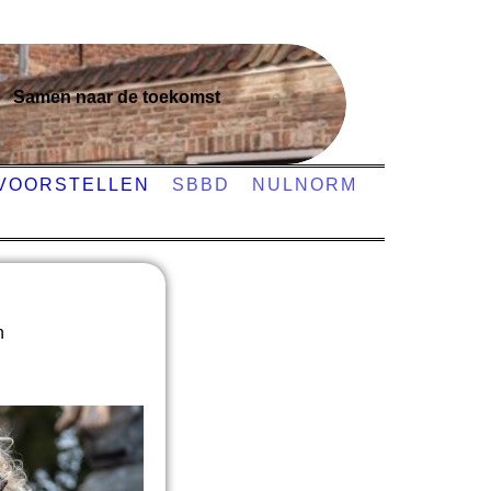
Samen naar de toekomst
VOORSTELLEN
SBBD
NULNORM
n