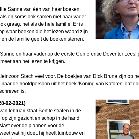
ullie Sanne van één van haar boeken.
et als en soms ook samen met haar vader
ook graag, net als de hele familie. Er is
app waar boeken die het lezen waard zijn
en de familie geeft de boeken sterren.
 Sanne en haar vader op de eerste Conferentie Deventer Lees! 
eer aan het lezen te krijgen.
leinzoon Stach veel voor. De boekjes van Dick Bruna zijn op he
naar de hoofdpersoon uit het boek 'Koning van Katoren' dat doo
schreven is.
28-02-2021)
an februari staat Bert te stralen in de
n op zijn gezicht en schop in de hand.
usiast over de plannen voor de
 weet wat hij doet, hij heeft tuinbouw en