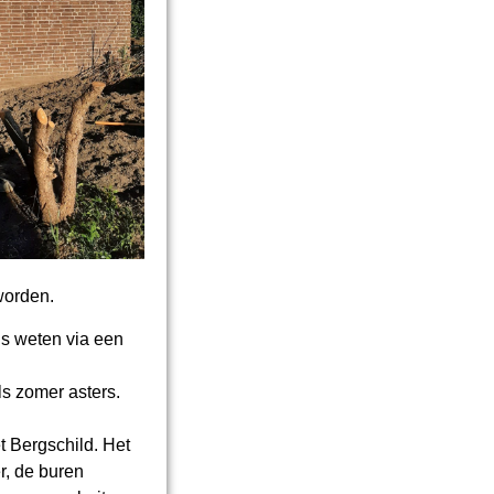
worden.
s weten via een
s zomer asters.
et Bergschild. Het
er, de buren