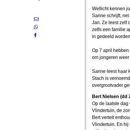
Wellicht kennen j
Sanne schrijft, n
Jan. Ze leest zelf 
zelfs een familie 
in gedeeld worden 
Op 7 april hebben
om jongeren weer m
Sanne leest haar k
Stach is vernoemd 
overgrootvader ge
Bert Nielsen (dd 
Op de laatste dag v
Vlindertuin, de zo
Bert vertelt entho
Vlindertuin. En hij